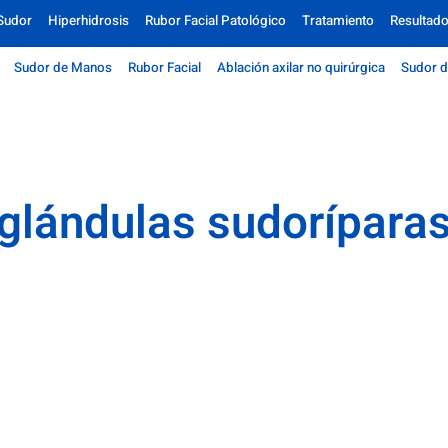
Sudor
Hiperhidrosis
Rubor Facial Patológico
Tratamiento
Resultad
Sudor de Manos
Rubor Facial
Ablación axilar no quirúrgica
Sudor d
glándulas sudorípara