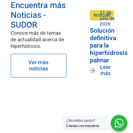
Encuentra más
Noticias -
21 de
Noticias
julio de
SUDOR
2026
Solución
Conoce más de temas
definitiva
de actualidad acerca de
para la
hiperhidrosis.
hiperhidrosis
palmar
Ver más
Leer
noticias
más
¿Necesitas ayuda?
Chatea con nosotros