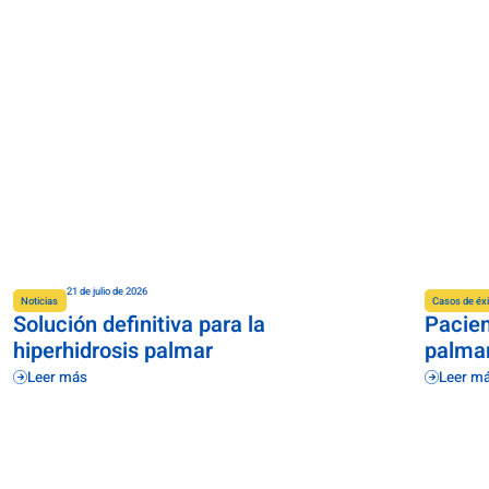
21 de julio de 2026
Noticias
Casos de éxi
Solución definitiva para la
Pacien
hiperhidrosis palmar
palmar
Leer más
Leer m