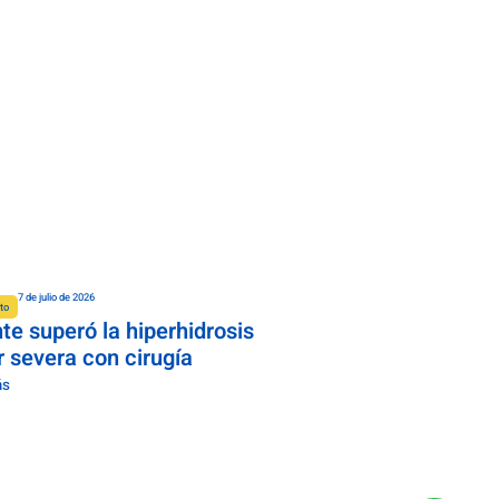
7 de julio de 2026
to
te superó la hiperhidrosis
 severa con cirugía
ás