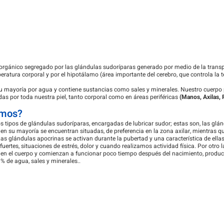
o orgánico segregado por las glándulas sudoríparas generado por medio de la trans
eratura corporal y por el hipotálamo (área importante del cerebro, que controla la 
 mayoría por agua y contiene sustancias como sales y minerales. Nuestro cuerpo 
das por toda nuestra piel, tanto corporal como en áreas periféricas
(Manos, Axilas, 
mos?
s tipos de glándulas sudoríparas, encargadas de lubricar sudor; estas son, las glán
en su mayoría se encuentran situadas, de preferencia en la zona axilar, mientras qu
. Las glándulas apocrinas se activan durante la pubertad y una característica de el
ertes, situaciones de estrés, dolor y cuando realizamos actividad física. Por otro 
 en el cuerpo y comienzan a funcionar poco tiempo después del nacimiento, produc
 de agua, sales y minerales..