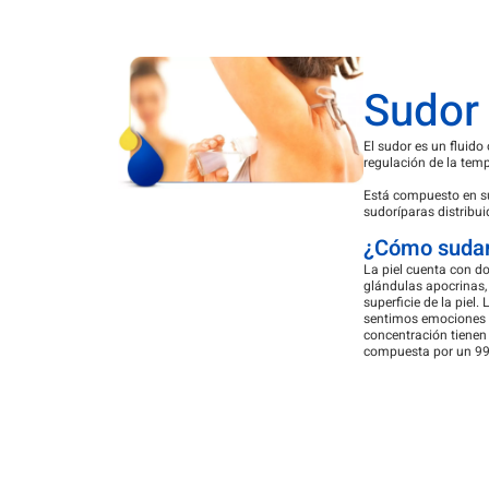
Sudor
El sudor es un fluid
regulación de la temp
Está compuesto en su
sudoríparas distribui
¿Cómo suda
La piel cuenta con do
glándulas apocrinas, 
superficie de la piel
sentimos emociones fu
concentración tienen
compuesta por un 99%