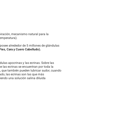
piración, mecanismo natural para la
temperatura).
posee alrededor de 5 millones de glándulas
Pies, Cara y Cuero Cabelludo).
dulas apocrinas y las ecrinas. Sobre las
e las ecrinas se encuentran por toda la
las, que también pueden lubricar sudor, cuando
lado, las ecrinas son las que más
iendo una solución salina diluida