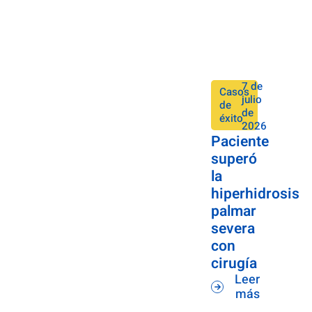
7 de
Casos
julio
de
de
éxito
2026
Paciente
superó
la
hiperhidrosis
palmar
severa
con
cirugía
Leer
más