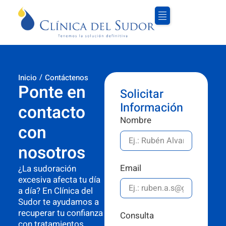
/
Inicio
Contáctenos
Ponte en
Solicitar
Información
contacto
Nombre
con
nosotros
Email
¿La sudoración
excesiva afecta tu día
a día? En Clínica del
Sudor te ayudamos a
recuperar tu confianza
Consulta
con tratamientos