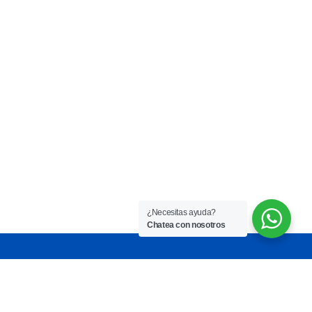
¿Necesitas ayuda?
Chatea con nosotros
Hiperhidrosis
Tratamiento
Blog
Contáctanos
Hiperhidrosis
Tratamiento
Turismo
Palmar
Clínico
de