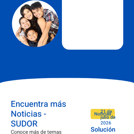
Encuentra más
Noticias -
21 de
Noticias
julio de
SUDOR
2026
Solución
Conoce más de temas