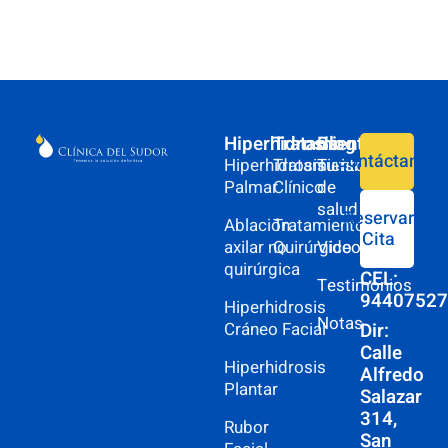
Hiperhidrosis
Tratamiento
Blog
Contáctanos
Hiperhidrosis
Tratamiento
Turismo
Palmar
Clínico
de
salud
Reservar
Ablación
Tratamiento
Cita
axilar no
Quirúrgico
Videos
quirúrgica
CEL:
Testimonios
9440752
Hiperhidrosis
Notas
Dir:
Cráneo Facial
Calle
Hiperhidrosis
Alfredo
Plantar
Salazar
314,
Rubor
San