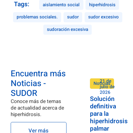
Tags:
aislamiento social
hiperhidrosis
problemas sociales.
sudor
sudor excesivo
sudoración excesiva
Encuentra más
Noticias -
21 de
Noticias
julio de
SUDOR
2026
Solución
Conoce más de temas
definitiva
de actualidad acerca de
para la
hiperhidrosis.
hiperhidrosis
palmar
Ver más