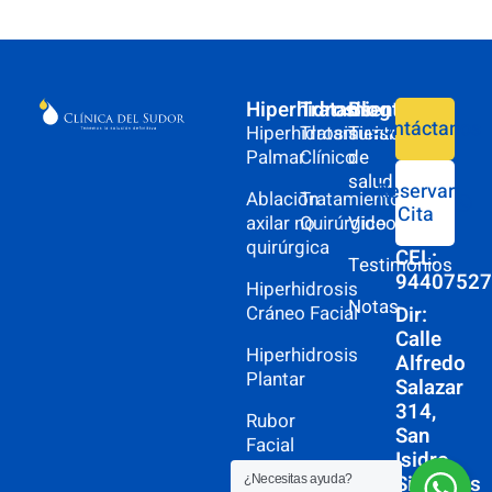
Hiperhidrosis
Tratamiento
Blog
Contáctanos
Hiperhidrosis
Tratamiento
Turismo
Palmar
Clínico
de
salud
Reservar
Ablación
Tratamiento
Cita
axilar no
Quirúrgico
Videos
quirúrgica
CEL:
Testimonios
9440752
Hiperhidrosis
Notas
Dir:
Cráneo Facial
Calle
Hiperhidrosis
Alfredo
Plantar
Salazar
314,
Rubor
San
Facial
Isidro
Siguenos
¿Necesitas ayuda?