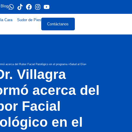
Blog
la Cara
Sudor de Pies
Contáctanos
nformó acerca del Rubor Facial Patológico en el programa «Salud al Día»
Dr. Villagra
ormó acerca del
or Facial
ológico en el