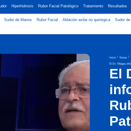
udor
Hiperhidrosis
Rubor Facial Patológico
Tratamiento
Resultados
Sudor de Manos
Rubor Facial
Ablación axilar no quirúrgica
Sudor de 
/
/
Inicio
Notas
El Dr. Villagra i
El 
inf
Rub
Pat