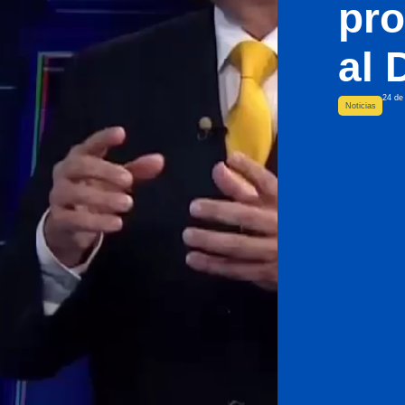
pr
al 
24 de
Noticias