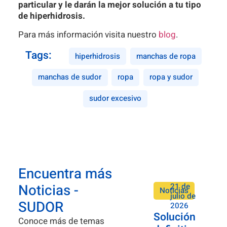
particular y le darán la mejor solución a tu tipo
de hiperhidrosis.
Para más información visita nuestro
blog
.
Tags:
hiperhidrosis
manchas de ropa
manchas de sudor
ropa
ropa y sudor
sudor excesivo
Encuentra más
Noticias -
21 de
Noticias
julio de
SUDOR
2026
Solución
Conoce más de temas