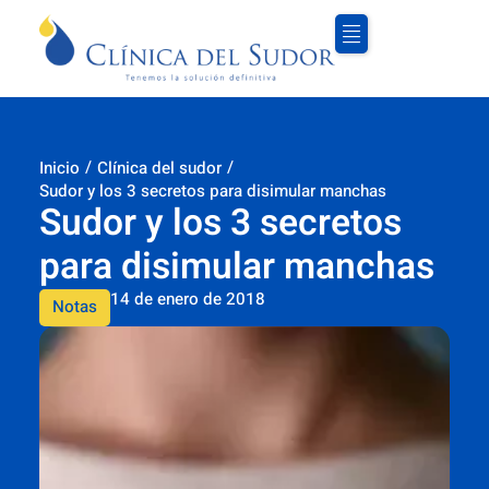
/
/
Inicio
Clínica del sudor
Sudor y los 3 secretos para disimular manchas
Sudor y los 3 secretos
para disimular manchas
14 de enero de 2018
Notas