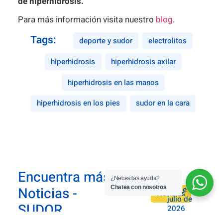
de hiperhidrosis.
Para más información visita nuestro
blog
.
Tags:
deporte y sudor
electrolitos
hiperhidrosis
hiperhidrosis axilar
hiperhidrosis en las manos
hiperhidrosis en los pies
sudor en la cara
Encuentra más
¿Necesitas ayuda?
Chatea con nosotros
Noticias -
21 de
Noticias
julio de
SUDOR
2026
Solución