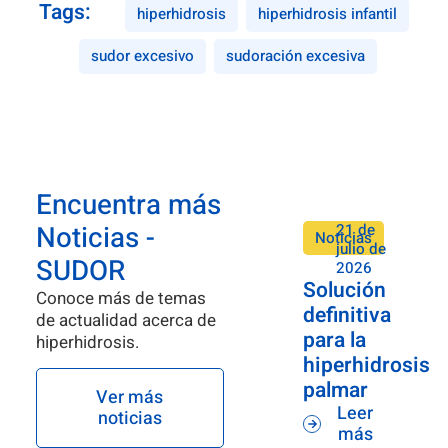
Tags:
hiperhidrosis
hiperhidrosis infantil
sudor excesivo
sudoración excesiva
Encuentra más
Noticias -
21 de
Noticias
julio de
SUDOR
2026
Solución
Conoce más de temas
definitiva
de actualidad acerca de
para la
hiperhidrosis.
hiperhidrosis
palmar
Ver más
Leer
noticias
más