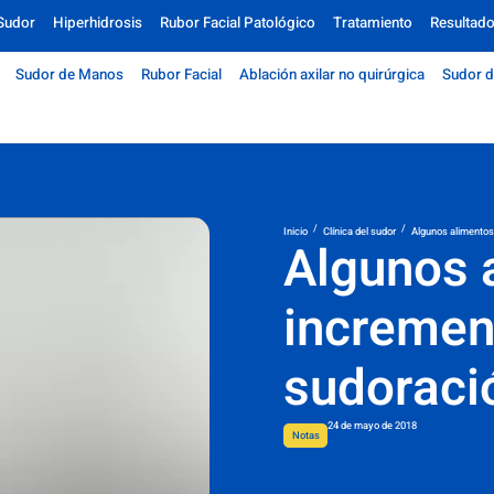
Sudor
Hiperhidrosis
Rubor Facial Patológico
Tratamiento
Resultad
Sudor de Manos
Rubor Facial
Ablación axilar no quirúrgica
Sudor d
/
/
Inicio
Clínica del sudor
Algunos alimentos
Algunos 
incremen
sudoraci
24 de mayo de 2018
Notas