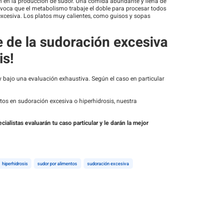
n en la producción de sudor. Una comida abundante y llena de
rovoca que el metabolismo trabaje el doble para procesar todos
excesiva. Los platos muy calientes, como guisos y sopas
e de la sudoración excesiva
is!
y bajo una evaluación exhaustiva. Según el caso en particular
tos en sudoración excesiva o hiperhidrosis, nuestra
listas evaluarán tu caso particular y le darán la mejor
hiperhidrosis
sudor por alimentos
sudoración excesiva