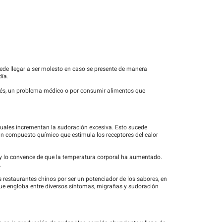
ede llegar a ser molesto en caso se presente de manera
día.
rés, un problema médico o por consumir alimentos que
cuales incrementan la sudoración excesiva. Esto sucede
un compuesto químico que estimula los receptores del calor
s y lo convence de que la temperatura corporal ha aumentado.
.
restaurantes chinos por ser un potenciador de los sabores, en
que engloba entre diversos síntomas, migrañas y sudoración