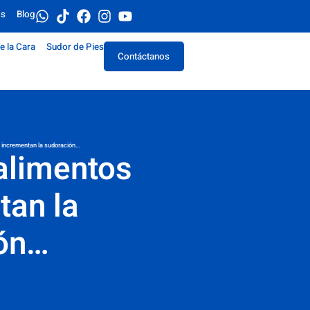
os
Blog
e la Cara
Sudor de Pies
Contáctanos
 incrementan la sudoración…
alimentos
tan la
ón…