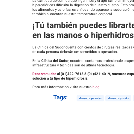
La cantidad de comida que ingerimos y el tipo también influye
hipercalóricas dificulta la digestión de nuestro cuerpo. Esto p
los alimentos y calorías, es ahí cuando aparece la sudoración 
también aumentan nuestra temperatura corporal.
¡Tú también puedes librart
en las manos o hiperhidros
La Clínica del Sudor cuenta con cientos de cirugías realizadas 
de cada persona deberán ser sometidos a operación.
En la
Clínica del Sudor
, nosotros contamos profesionales exper
infraestructura y técnicas son de última tecnología.
Reserva tu cita
al (01)422-7615 ó (01)421-4019, nuestros especia
solución a tu tipo de hiperhidrosis.
Para más información visita nuestro
blog
.
Tags:
alimentos picantes
alimentos y sudor