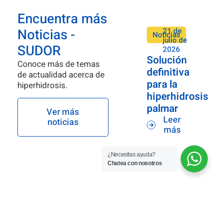
Encuentra más
Noticias -
21 de
Noticias
julio de
SUDOR
2026
Solución
Conoce más de temas
definitiva
de actualidad acerca de
para la
hiperhidrosis.
hiperhidrosis
palmar
Ver más
Leer
noticias
más
¿Necesitas ayuda?
Chatea con nosotros