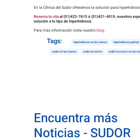
En la Clínica del Sudor ofrecemos la solución para hiperhidrosis
Reserva tu cita
al (01)422-7615 ó (01)421-4019, nuestros especia
solución a tu tipo de hiperhidrosis.
Para más información visita nuestro
blog
.
Tags:
hiperhidrosis en las manos
hiperhidrosis palmar
sudor en las manos
sudor excesivo
sudor excesivo en las m
Encuentra más
Noticias - SUDOR