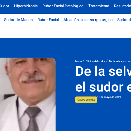
Sudor
Hiperhidrosis
Rubor Facial Patológico
Tratamiento
Resultad
Sudor de Manos
Rubor Facial
Ablación axilar no quirúrgica
Sudor d
/
/
Inicio
Clínica del sudor
De la selva, su cu
De la sel
el sudor
15 de mayo de 2019
Casos de éxito