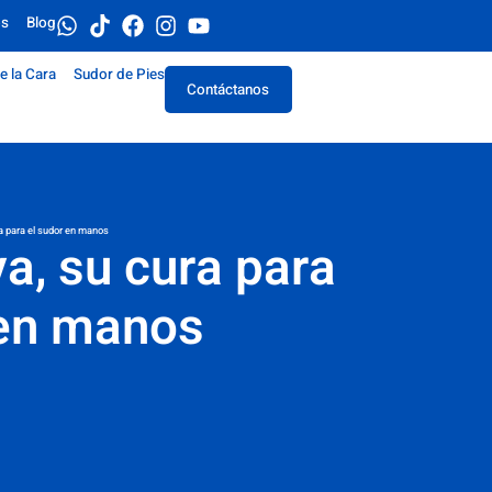
os
Blog
e la Cara
Sudor de Pies
Contáctanos
ra para el sudor en manos
va, su cura para
 en manos