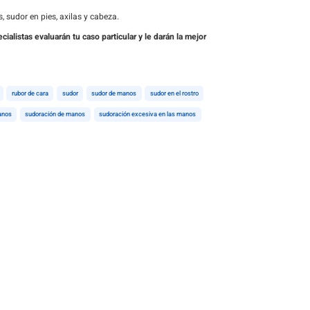
, sudor en pies, axilas y cabeza.
listas evaluarán tu caso particular y le darán la mejor
rubor de cara
sudor
sudor de manos
sudor en el rostro
anos
sudoración de manos
sudoración excesiva en las manos