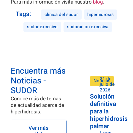
Para más información visita nuestro
blog
.
Tags:
clínica del sudor
hiperhidrosis
sudor excesivo
sudoración excesiva
Encuentra más
Noticias -
21 de
Noticias
julio de
SUDOR
2026
Solución
Conoce más de temas
definitiva
de actualidad acerca de
para la
hiperhidrosis.
hiperhidrosis
palmar
Ver más